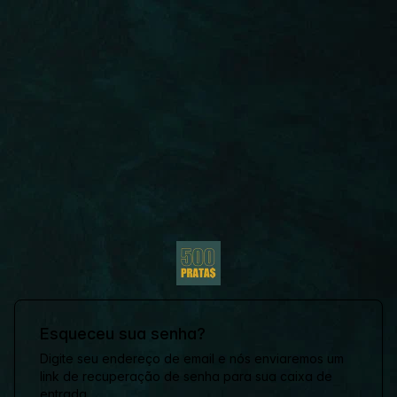
Esqueceu sua senha?
Digite seu endereço de email e nós enviaremos um
link de recuperação de senha para sua caixa de
entrada.